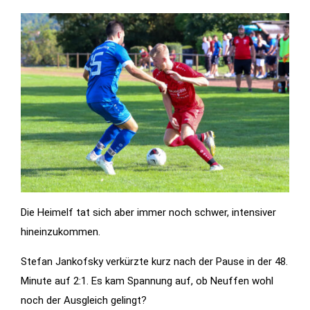
Statistiken
Diese Cookies
geben uns
Informationen,
wie die
Website
genutzt wird,
und helfen
uns somit
beim
verbessern
Die Heimelf tat sich aber immer noch schwer, intensiver
der Website.
hineinzukommen.
Stefan Jankofsky verkürzte kurz nach der Pause in der 48.
Funktionen
Minute auf 2:1. Es kam Spannung auf, ob Neuffen wohl
Wird für
noch der Ausgleich gelingt?
manche