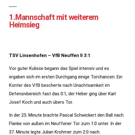
1.Mannschaft mit weiterem
Heimsieg
TSV Linsenhofen – VfB Neuffen II 3:1
Vor guter Kulisse begann das Spiel intensiv und es
Notwendig
ergaben sich im ersten Durchgang einige Torchancen. Ein
Diese
Konter des VfB bescherte nach Unachtsamkeit im
Cookies
Defensivbereich fast das 0:1, der Heber ging über Karl
werden für
Josef Koch und auch übers Tor.
die
Funktionalität
In der 25. Minute brachte Pascal Schwickert den Ball nach
der Website
Flanke von außen im Neuffener Tor zum 1:0 unter. In der
benötigt.
37. Minute legte Julian Krohmer zum 2:0 nach.