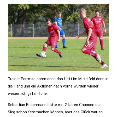
Features der
Seite
benötigt!
Marketing
Indem Sie uns Ihre
Interessen und Ihr
Verhalten beim
Besuch unserer
Website mitteilen,
erhöhen Sie die
Trainer Parrotta nahm dann das Heft im Mittelfeld dann in
Wahrscheinlichkeit,
die Hand und die Aktionen nach vorne wurden wieder
personalisierte
wesentlich gefährlicher.
Inhalte und
Angebote zu
Sebastian Buschmann hätte mit 2 klaren Chancen den
sehen.
Sieg schon festmachen können, aber das Glück war an