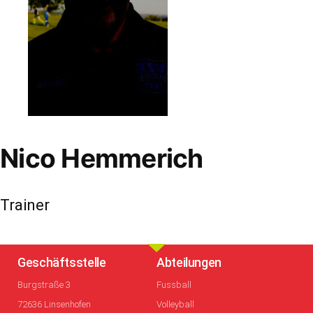
Nico Hemmerich
Trainer
Geschäftsstelle
Abteilungen
Burgstraße 3
Fussball
72636 Linsenhofen
Volleyball