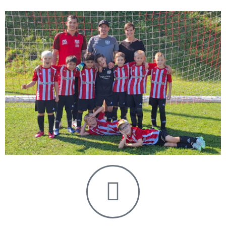
Notwendig
Diese
Cookies
werden für
die
Funktionalität
der Website
benötigt.