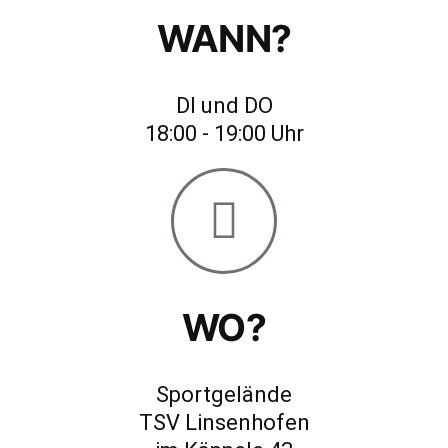
WANN?
Statistiken
Diese Cookies
geben uns
DI und DO
Informationen,
18:00 - 19:00 Uhr
wie die
Website
genutzt wird,
und helfen
uns somit
beim
verbessern
WO?
der Website.
Sportgelände
Funktionen
Wird für
TSV Linsenhofen
manche