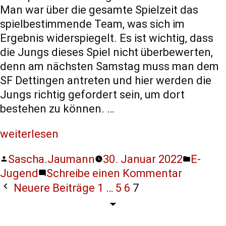
Man war über die gesamte Spielzeit das
Statistiken
spielbestimmende Team, was sich im
Diese Cookies
Ergebnis widerspiegelt. Es ist wichtig, dass
geben uns
die Jungs dieses Spiel nicht überbewerten,
Informationen,
denn am nächsten Samstag muss man dem
wie die
SF Dettingen antreten und hier werden die
Website
Jungs richtig gefordert sein, um dort
genutzt wird,
bestehen zu können. …
und helfen
uns somit
weiterlesen
beim
verbessern
Sascha.Jaumann
30. Januar 2022
E-
der Website.
Jugend
Schreibe einen Kommentar
Neuere Beiträge
1
…
5
6
7
Funktionen
Wird für
manche