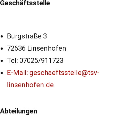
Geschäftsstelle
Features der
Seite
benötigt!
Burgstraße 3
Marketing
72636 Linsenhofen
Indem Sie uns Ihre
Tel: 07025/911723
Interessen und Ihr
Verhalten beim
E-Mail: geschaeftsstelle@tsv-
Besuch unserer
linsenhofen.de
Website mitteilen,
erhöhen Sie die
Wahrscheinlichkeit,
personalisierte
Abteilungen
Inhalte und
Angebote zu
sehen.