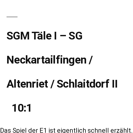
SGM Täle I – SG
Neckartailfingen /
Notwendig
Diese
Altenriet / Schlaitdorf II
Cookies
werden für
die
10:1
Funktionalität
der Website
benötigt.
Das Spiel der E1 ist eigentlich schnell erzählt.