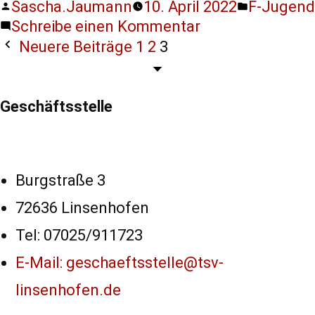
Sascha.Jaumann
10. April 2022
F-Jugend
Features der
Schreibe einen Kommentar
Seite
Neuere Beiträge
1
2
3
benötigt!
Marketing
Geschäftsstelle
Indem Sie uns Ihre
Interessen und Ihr
Verhalten beim
Besuch unserer
Burgstraße 3
Website mitteilen,
72636 Linsenhofen
erhöhen Sie die
Wahrscheinlichkeit,
Tel: 07025/911723
personalisierte
Inhalte und
E-Mail: geschaeftsstelle@tsv-
Angebote zu
linsenhofen.de
sehen.