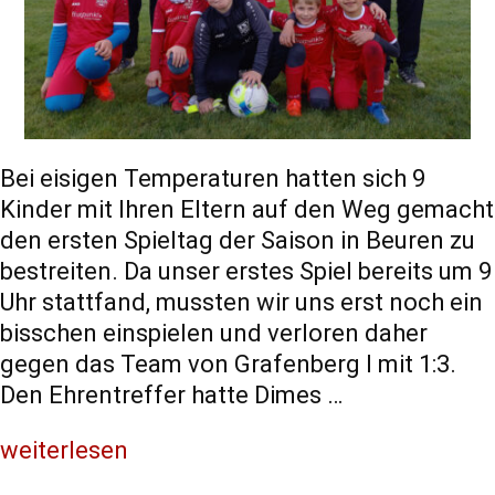
Statistiken
Diese Cookies
geben uns
Informationen,
wie die
Bei eisigen Temperaturen hatten sich 9
Website
Kinder mit Ihren Eltern auf den Weg gemacht
genutzt wird,
den ersten Spieltag der Saison in Beuren zu
und helfen
bestreiten. Da unser erstes Spiel bereits um 9
uns somit
Uhr stattfand, mussten wir uns erst noch ein
beim
verbessern
bisschen einspielen und verloren daher
der Website.
gegen das Team von Grafenberg I mit 1:3.
Den Ehrentreffer hatte Dimes …
Funktionen
weiterlesen
Wird für
manche