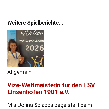
Features der
Seite
benötigt!
Weitere Spielberichte...
Marketing
Indem Sie uns Ihre
Interessen und Ihr
Verhalten beim
Besuch unserer
Website mitteilen,
Allgemein
erhöhen Sie die
Wahrscheinlichkeit,
Vize-Weltmeisterin für den TSV
personalisierte
Inhalte und
Linsenhofen 1901 e.V.
Angebote zu
sehen.
Mia-Jolina Sciacca begeistert beim