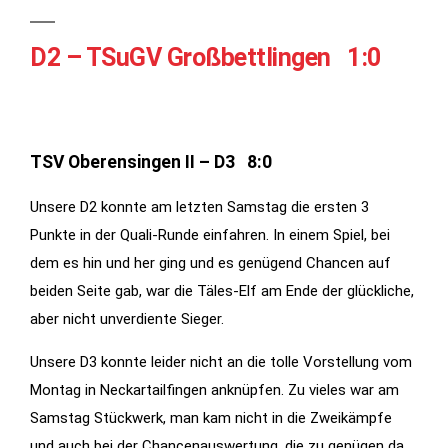
D2 – TSuGV Großbettlingen 1:0
TSV Oberensingen II – D3 8:0
Unsere D2 konnte am letzten Samstag die ersten 3
Punkte in der Quali-Runde einfahren. In einem Spiel, bei
Notwendig
dem es hin und her ging und es genügend Chancen auf
Diese
beiden Seite gab, war die Täles-Elf am Ende der glückliche,
Cookies
werden für
aber nicht unverdiente Sieger.
die
Unsere D3 konnte leider nicht an die tolle Vorstellung vom
Funktionalität
Montag in Neckartailfingen anknüpfen. Zu vieles war am
der Website
Samstag Stückwerk, man kam nicht in die Zweikämpfe
benötigt.
und auch bei der Chancenauswertung, die zu genügen da