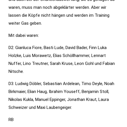
waren, muss man noch abgeklärter werden. Aber wir
Statistiken
lassen die Köpfe nicht hängen und werden im Training
Diese Cookies
weiter Gas geben.
geben uns
Informationen,
Mit dabei waren:
wie die
D2: Gianluca Fiore, Basti Lude, David Bader, Finn Luka
Website
genutzt wird,
Holzke, Luis Morawetz, Elias Schöllhammer, Lennart
und helfen
Nuffer, Lino Treutner, Sarah Kruse, Leon Gohl und Fabian
uns somit
Nitsche.
beim
verbessern
D3: Ludwig Döbler, Sebastian Ardelean, Timo Deyle, Noah
der Website.
Birkmaier, Elian Haug, Ibrahim Youseff, Benjamin Stoll,
Nikolas Kukla, Manuel Eppinger, Jonathan Kraut, Laura
Schweizer und Maxi Laubengeiger.
Funktionen
Wird für
RB
manche