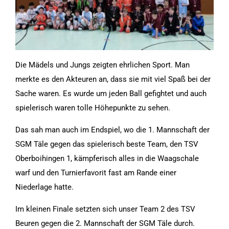
Statistiken
Diese Cookies
geben uns
Informationen,
Die Mädels und Jungs zeigten ehrlichen Sport. Man
wie die
merkte es den Akteuren an, dass sie mit viel Spaß bei der
Website
Sache waren. Es wurde um jeden Ball gefightet und auch
genutzt wird,
spielerisch waren tolle Höhepunkte zu sehen.
und helfen
uns somit
Das sah man auch im Endspiel, wo die 1. Mannschaft der
beim
SGM Täle gegen das spielerisch beste Team, den TSV
verbessern
Oberboihingen 1, kämpferisch alles in die Waagschale
der Website.
warf und den Turnierfavorit fast am Rande einer
Niederlage hatte.
Funktionen
Im kleinen Finale setzten sich unser Team 2 des TSV
Wird für
Beuren gegen die 2. Mannschaft der SGM Täle durch.
manche