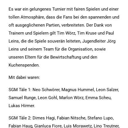
Features
Es war ein gelungenes Turnier mit fairen Spielen und einer
der Seite
tollen Atmosphäre, dass die Fans bei den spannenden und
benötigt!
oft ausgeglichenen Partien, verbreiteten. Der Dank von
Trainern und Spielern gilt Tim Wörz, Tim Kruse und Paul
Marketing
Leins, die die Spiele souverän leiteten, Jugendleiter Jörg
Indem Sie uns Ihre
Leins und seinem Team für die Organisation, sowie
Interessen und Ihr
unseren Eltern für die Bewirtschaftung und den
Verhalten beim
Kuchenspenden.
Besuch unserer
Website mitteilen,
Mit dabei waren:
erhöhen Sie die
SGM Täle 1: Neo Schwörer, Magnus Hummel, Leon Salzer,
Wahrscheinlichkeit,
Samuel Runge, Leon Gohl, Marlon Wörz, Emma Scheu,
personalisierte
Inhalte und
Lukas Hirmer.
Angebote zu sehen.
SGM Täle 2: Dimes Hagi, Fabian Nitsche, Stefano Lupo,
Fabian Haug, Gianluca Fiore, Luis Morawetz, Lino Treutner,