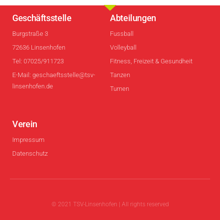
Geschäftsstelle
Abteilungen
Burgstraße 3
Fussball
72636 Linsenhofen
Volleyball
Tel: 07025/911723
Fitness, Freizeit & Gesundheit
E-Mail: geschaeftsstelle@tsv-
Tanzen
linsenhofen.de
Turnen
Verein
Impressum
Datenschutz
© 2021 TSV-Linsenhofen | All rights reserved