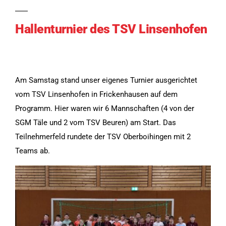
Hallenturnier des TSV Linsenhofen
Am Samstag stand unser eigenes Turnier ausgerichtet
vom TSV Linsenhofen in Frickenhausen auf dem
Programm. Hier waren wir 6 Mannschaften (4 von der
Notwendig
SGM Täle und 2 vom TSV Beuren) am Start. Das
Diese
Teilnehmerfeld rundete der TSV Oberboihingen mit 2
Cookies
Teams ab.
werden für
die
Funktionalität
der Website
benötigt.