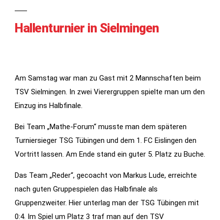
Hallenturnier in Sielmingen
Am Samstag war man zu Gast mit 2 Mannschaften beim
TSV Sielmingen. In zwei Vierergruppen spielte man um den
Einzug ins Halbfinale.
Notwendig
Bei Team „Mathe-Forum“ musste man dem späteren
Diese
Turniersieger TSG Tübingen und dem 1. FC Eislingen den
Cookies
Vortritt lassen. Am Ende stand ein guter 5. Platz zu Buche.
werden für
die
Das Team „Reder“, gecoacht von Markus Lude, erreichte
Funktionalität
nach guten Gruppespielen das Halbfinale als
der Website
Gruppenzweiter. Hier unterlag man der TSG Tübingen mit
benötigt.
0:4. Im Spiel um Platz 3 traf man auf den TSV