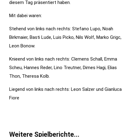
diesem Tag präsentiert haben.
Features der
Seite
Mit dabei waren:
benötigt!
Stehend von links nach rechts: Stefano Lupo, Noah
Birkmaier, Basti Lude, Luis Picko, Nils Wolf, Marko Grigc,
Marketing
Leon Bonow.
Indem Sie uns Ihre
Knieend von links nach rechts: Clemens Schall, Emma
Interessen und Ihr
Verhalten beim
Scheu, Hannes Reder, Lino Treutner, Dimes Hagi, Elias
Besuch unserer
Thon, Theresa Kolb.
Website mitteilen,
Liegend von links nach rechts: Leon Salzer und Gianluca
erhöhen Sie die
Fiore
Wahrscheinlichkeit,
personalisierte
Inhalte und
Angebote zu
sehen.
Weitere Spielberichte...