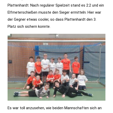
Plattenhardt. Nach regulärer Spielzeit stand es 2:2 und ein
Statistiken
Elfmeterschießen musste den Sieger ermitteln. Hier war
Diese Cookies
der Gegner etwas cooler, so dass Plattenhardt den 3.
geben uns
Platz sich sichern konnte.
Informationen,
wie die
Website
genutzt wird,
und helfen
uns somit
beim
verbessern
der Website.
Funktionen
Wird für
Es war toll anzusehen, wie beiden Mannschaften sich an
manche