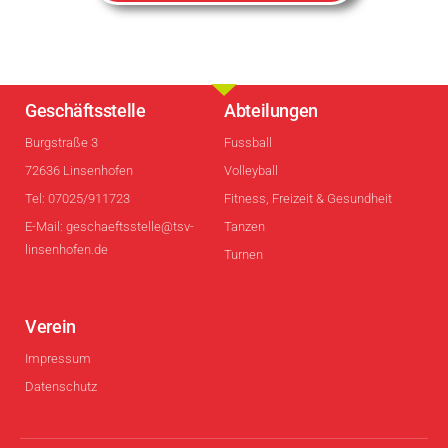
Geschäftsstelle
Abteilungen
Burgstraße 3
Fussball
72636 Linsenhofen
Volleyball
Tel: 07025/911723
Fitness, Freizeit & Gesundheit
E-Mail: geschaeftsstelle@tsv-
Tanzen
linsenhofen.de
Turnen
Verein
Impressum
Datenschutz