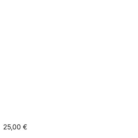
Statistiken
Diese Cookies
geben uns
Informationen,
wie die
Website
genutzt wird,
und helfen
uns somit
beim
verbessern
der Website.
Funktionen
25,00
€
Wird für
manche