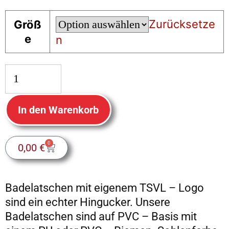
Features
Zurücksetze
Größ
der Seite
benötigt!
e
n
Marketing
Indem Sie uns Ihre
Interessen und Ihr
In den Warenkorb
Verhalten beim
Besuch unserer
Website mitteilen,
0
0,00
€
erhöhen Sie die
Wahrscheinlichkeit,
personalisierte
Badelatschen mit eigenem TSVL – Logo
Inhalte und
sind ein echter Hingucker. Unsere
Angebote zu sehen.
Badelatschen sind auf PVC – Basis mit