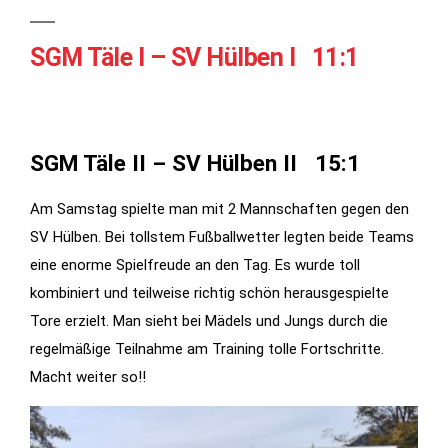
SGM Täle I – SV Hülben I 11:1
SGM Täle II – SV Hülben II 15:1
Am Samstag spielte man mit 2 Mannschaften gegen den
SV Hülben. Bei tollstem Fußballwetter legten beide Teams
Notwendig
eine enorme Spielfreude an den Tag. Es wurde toll
Diese
kombiniert und teilweise richtig schön herausgespielte
Cookies
werden für
Tore erzielt. Man sieht bei Mädels und Jungs durch die
die
regelmäßige Teilnahme am Training tolle Fortschritte.
Funktionalität
Macht weiter so!!
der Website
benötigt.