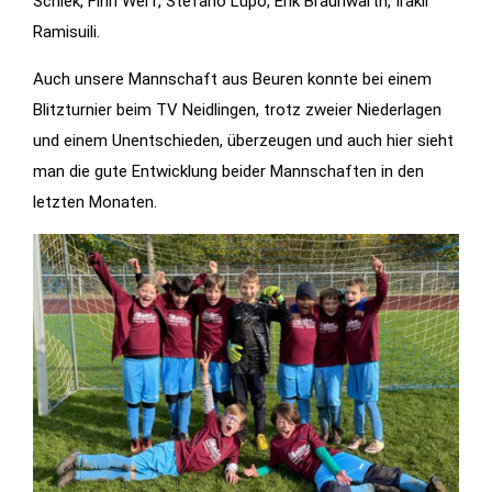
Schiek, Finn Werf, Stefano Lupo, Erik Braunwarth, Irakli
Features der
Ramisuili.
Seite
benötigt!
Auch unsere Mannschaft aus Beuren konnte bei einem
Blitzturnier beim TV Neidlingen, trotz zweier Niederlagen
und einem Unentschieden, überzeugen und auch hier sieht
Marketing
man die gute Entwicklung beider Mannschaften in den
Indem Sie uns Ihre
letzten Monaten.
Interessen und Ihr
Verhalten beim
Besuch unserer
Website mitteilen,
erhöhen Sie die
Wahrscheinlichkeit,
personalisierte
Inhalte und
Angebote zu
sehen.