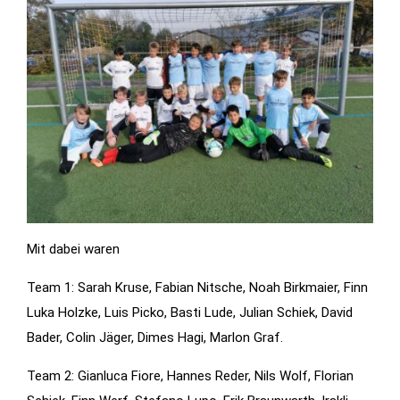
Statistiken
Diese Cookies
geben uns
Informationen,
wie die
Website
genutzt wird,
und helfen
uns somit
beim
Mit dabei waren
verbessern
der Website.
Team 1: Sarah Kruse, Fabian Nitsche, Noah Birkmaier, Finn
Luka Holzke, Luis Picko, Basti Lude, Julian Schiek, David
Bader, Colin Jäger, Dimes Hagi, Marlon Graf.
Funktionen
Wird für
Team 2: Gianluca Fiore, Hannes Reder, Nils Wolf, Florian
manche