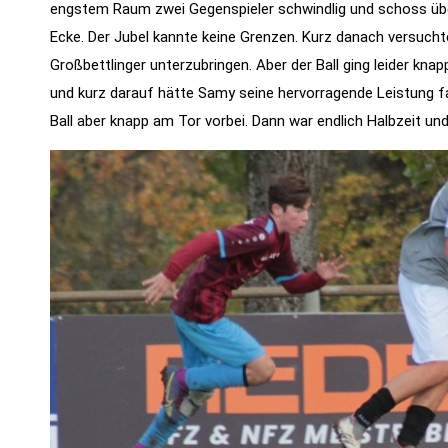
engstem Raum zwei Gegenspieler schwindlig und schoss über
Features der
Ecke. Der Jubel kannte keine Grenzen. Kurz danach versucht
Seite
Großbettlinger unterzubringen. Aber der Ball ging leider knap
benötigt!
und kurz darauf hätte Samy seine hervorragende Leistung fa
Ball aber knapp am Tor vorbei. Dann war endlich Halbzeit und
Marketing
Indem Sie uns Ihre
Interessen und Ihr
Verhalten beim
Besuch unserer
Website mitteilen,
erhöhen Sie die
Wahrscheinlichkeit,
personalisierte
Inhalte und
Angebote zu
sehen.