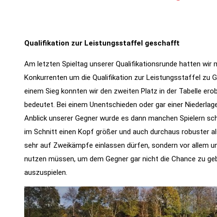
Qualifikation zur Leistungsstaffel geschafft
Am letzten Spieltag unserer Qualifikationsrunde hatten wir 
Konkurrenten um die Qualifikation zur Leistungsstaffel zu 
einem Sieg konnten wir den zweiten Platz in der Tabelle ero
bedeutet. Bei einem Unentschieden oder gar einer Niederlage
Notwendig
Anblick unserer Gegner wurde es dann manchen Spielern sch
Diese
im Schnitt einen Kopf größer und auch durchaus robuster als 
Cookies
sehr auf Zweikämpfe einlassen dürfen, sondern vor allem u
werden für
nutzen müssen, um dem Gegner gar nicht die Chance zu gebe
die
auszuspielen.
Funktionalität
der Website
benötigt.