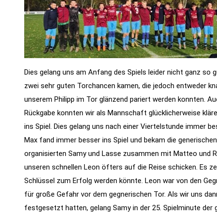
Statistiken
Diese Cookies
geben uns
Informationen,
wie die
Dies gelang uns am Anfang des Spiels leider nicht ganz so 
Website
zwei sehr guten Torchancen kamen, die jedoch entweder kn
genutzt wird,
unserem Philipp im Tor glänzend pariert werden konnten. Auc
und helfen
Rückgabe konnten wir als Mannschaft glücklicherweise kläre
uns somit
ins Spiel. Dies gelang uns nach einer Viertelstunde immer be
beim
Max fand immer besser ins Spiel und bekam die generischen 
verbessern
organisierten Samy und Lasse zusammen mit Matteo und Rob
der Website.
unseren schnellen Leon öfters auf die Reise schicken. Es ze
Schlüssel zum Erfolg werden könnte. Leon war von den Geg
Funktionen
für große Gefahr vor dem gegnerischen Tor. Als wir uns da
Wird für
festgesetzt hatten, gelang Samy in der 25. Spielminute der g
manche