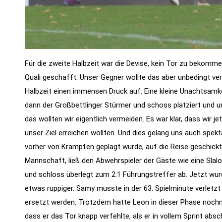
Für die zweite Halbzeit war die Devise, kein Tor zu bekomm
Quali geschafft. Unser Gegner wollte das aber unbedingt ve
Halbzeit einen immensen Druck auf. Eine kleine Unachtsamk
dann der Großbettlinger Stürmer und schoss platziert und un
das wollten wir eigentlich vermeiden. Es war klar, dass wir j
unser Ziel erreichen wollten. Und dies gelang uns auch spekta
vorher von Krämpfen geplagt wurde, auf die Reise geschickt. 
Mannschaft, ließ den Abwehrspieler der Gäste wie eine Sla
und schloss überlegt zum 2:1 Führungstreffer ab. Jetzt wurd
etwas ruppiger. Samy musste in der 63. Spielminute verletz
ersetzt werden. Trotzdem hatte Leon in dieser Phase nochm
dass er das Tor knapp verfehlte, als er in vollem Sprint abs