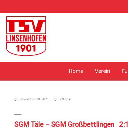
Home
Verein
Fu
November 18, 2023
7:39 p.m.
SGM Täle – SGM Großbettlingen 2: