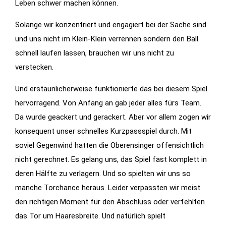
Leben schwer machen können.
Statistiken
Solange wir konzentriert und engagiert bei der Sache sind
Diese Cookies
und uns nicht im Klein-Klein verrennen sondern den Ball
geben uns
schnell laufen lassen, brauchen wir uns nicht zu
Informationen,
verstecken.
wie die
Website
Und erstaunlicherweise funktionierte das bei diesem Spiel
genutzt wird,
hervorragend. Von Anfang an gab jeder alles fürs Team.
und helfen
Da wurde geackert und gerackert. Aber vor allem zogen wir
uns somit
konsequent unser schnelles Kurzpassspiel durch. Mit
beim
soviel Gegenwind hatten die Oberensinger offensichtlich
verbessern
nicht gerechnet. Es gelang uns, das Spiel fast komplett in
der Website.
deren Hälfte zu verlagern. Und so spielten wir uns so
manche Torchance heraus. Leider verpassten wir meist
Funktionen
den richtigen Moment für den Abschluss oder verfehlten
Wird für
das Tor um Haaresbreite. Und natürlich spielt
manche