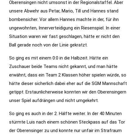
Oberensingen nicht umsonst in der Regionalstaffel. Aber
Features der
unsere Abwehr aus Petar, Mario, Till und Hannes stand
Seite
bombensicher. Vor allem Hannes machte in der, für ihn
benötigt!
ungewohnten, Innerverteidigung ein Riesenspiel. In einer
Situation waren wir fast geschlagen, hätte er nicht den
Marketing
Ball gerade noch von der Linie gekratzt.
Indem Sie uns Ihre
So ging es mit einem 0:0 in die Halbzeit. Hätte ein
Interessen und Ihr
Zuschauer beide Teams nicht gekannt, und man hätte
Verhalten beim
Besuch unserer
erwähnt, dass ein Team 2 Klassen höher spielen würde, so
Website mitteilen,
hätte dieser sicherlich dabei eher auf die SGM Mannschaft
erhöhen Sie die
getippt. Erstaunlicherweise konnten wir den Oberensingern
Wahrscheinlichkeit,
unser Spiel aufdrängen und nicht umgekehrt.
personalisierte
Inhalte und
So ging es auch in der 2. Hälfte weiter. In der 40 Minuten
Angebote zu
stürmte Luis nach einem schönen Steckpass auf das Tor
sehen.
der Oberensinger zu und konnte nur unfair im Strafraum