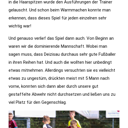
in die Haarspitzen wurde den Ausführungen der Trainer
Features der
gelauscht. Und schon beim Warmmachen konnte man
Seite
erkennen, dass dieses Spiel für jeden einzelnen sehr
benötigt!
wichtig war!
Und genauso verlief das Spiel dann auch. Von Beginn an
Marketing
waren wir die dominierende Mannschaft. Wobei man
Indem Sie uns Ihre
sagen muss, dass Deizisau durchaus sehr gute Fußballer
Interessen und Ihr
in ihren Reihen hat. Und auch die wollten hier unbedingt
Verhalten beim
Besuch unserer
etwas mitnehmen. Allerdings versuchten sie es vielleicht
Website mitteilen,
etwas zu ungestüm, drückten meist mit 5 Mann nach
erhöhen Sie die
vorne, konnten sich dann aber durch unsere gut
Wahrscheinlichkeit,
gestaffelte Abwehr nicht durchsetzen und ließen uns zu
personalisierte
viel Platz für den Gegenschlag.
Inhalte und
Angebote zu
sehen.