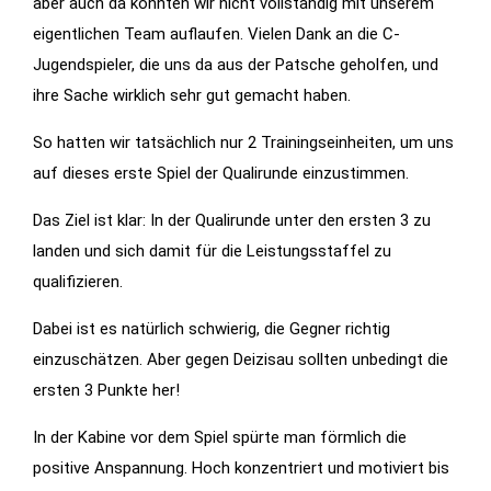
aber auch da konnten wir nicht vollständig mit unserem
eigentlichen Team auflaufen. Vielen Dank an die C-
Statistiken
Jugendspieler, die uns da aus der Patsche geholfen, und
Diese Cookies
ihre Sache wirklich sehr gut gemacht haben.
geben uns
Informationen,
So hatten wir tatsächlich nur 2 Trainingseinheiten, um uns
wie die
auf dieses erste Spiel der Qualirunde einzustimmen.
Website
genutzt wird,
Das Ziel ist klar: In der Qualirunde unter den ersten 3 zu
und helfen
landen und sich damit für die Leistungsstaffel zu
uns somit
qualifizieren.
beim
verbessern
Dabei ist es natürlich schwierig, die Gegner richtig
der Website.
einzuschätzen. Aber gegen Deizisau sollten unbedingt die
ersten 3 Punkte her!
Funktionen
In der Kabine vor dem Spiel spürte man förmlich die
Wird für
positive Anspannung. Hoch konzentriert und motiviert bis
manche