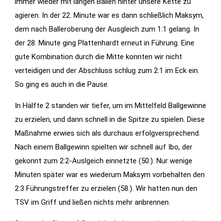
immer wieder mit langen Bällen hinter unsere Kette zu
agieren. In der 22. Minute war es dann schließlich Maksym,
Statistiken
dem nach Balleroberung der Ausgleich zum 1:1 gelang. In
Diese Cookies
der 28. Minute ging Plattenhardt erneut in Führung. Eine
geben uns
gute Kombination durch die Mitte konnten wir nicht
Informationen,
verteidigen und der Abschluss schlug zum 2:1 im Eck ein.
wie die
Website
So ging es auch in die Pause.
genutzt wird,
In Hälfte 2 standen wir tiefer, um im Mittelfeld Ballgewinne
und helfen
zu erzielen, und dann schnell in die Spitze zu spielen. Diese
uns somit
Maßnahme erwies sich als durchaus erfolgversprechend.
beim
verbessern
Nach einem Ballgewinn spielten wir schnell auf Ibo, der
der Website.
gekonnt zum 2:2-Auslgeich einnetzte (50.). Nur wenige
Minuten später war es wiederum Maksym vorbehalten den
2:3 Führungstreffer zu erzielen (58.). Wir hatten nun den
Funktionen
TSV im Griff und ließen nichts mehr anbrennen.
Wird für
manche