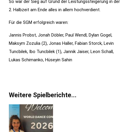
So war der Sieg auf Grund der Leistungssteigerung in der
Features der
2. Halbzeit am Ende alles in allem hochverdient.
Seite
benötigt!
Für die SGM erfolgreich waren:
Jannis Probst, Jonah Döbler, Paul Wendl, Dylan Gogel,
Marketing
Maksym Zozulia (2), Jonas Haller, Fabian Storck, Levin
Indem Sie uns Ihre
Tuncbilek, Ibo Tuncbilek (1), Jannik Jaiser, Leon Schall,
Interessen und Ihr
Lukas Schimanko, Hüseyin Sahin
Verhalten beim
Besuch unserer
Website mitteilen,
erhöhen Sie die
Weitere Spielberichte...
Wahrscheinlichkeit,
personalisierte
Inhalte und
Angebote zu
sehen.