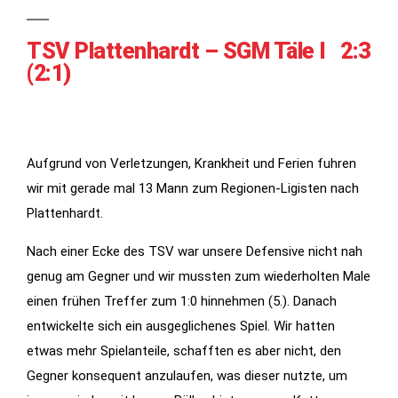
TSV Plattenhardt – SGM Täle I 2:3
(2:1)
Aufgrund von Verletzungen, Krankheit und Ferien fuhren
wir mit gerade mal 13 Mann zum Regionen-Ligisten nach
Plattenhardt.
Notwendig
Diese
Nach einer Ecke des TSV war unsere Defensive nicht nah
Cookies
genug am Gegner und wir mussten zum wiederholten Male
werden für
einen frühen Treffer zum 1:0 hinnehmen (5.). Danach
die
entwickelte sich ein ausgeglichenes Spiel. Wir hatten
Funktionalität
der Website
etwas mehr Spielanteile, schafften es aber nicht, den
benötigt.
Gegner konsequent anzulaufen, was dieser nutzte, um