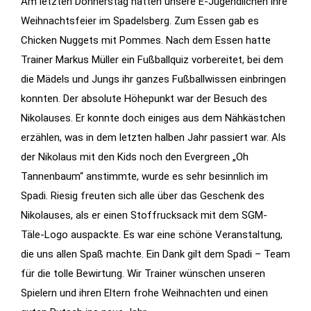
Am letzten Donnerstag hatten unsere E-Jugendlichen ihre
Weihnachtsfeier im Spadelsberg. Zum Essen gab es
Statistiken
Chicken Nuggets mit Pommes. Nach dem Essen hatte
Diese Cookies
Trainer Markus Müller ein Fußballquiz vorbereitet, bei dem
geben uns
die Mädels und Jungs ihr ganzes Fußballwissen einbringen
Informationen,
konnten. Der absolute Höhepunkt war der Besuch des
wie die
Website
Nikolauses. Er konnte doch einiges aus dem Nähkästchen
genutzt wird,
erzählen, was in dem letzten halben Jahr passiert war. Als
und helfen
der Nikolaus mit den Kids noch den Evergreen „Oh
uns somit
Tannenbaum“ anstimmte, wurde es sehr besinnlich im
beim
Spadi. Riesig freuten sich alle über das Geschenk des
verbessern
Nikolauses, als er einen Stoffrucksack mit dem SGM-
der Website.
Täle-Logo auspackte. Es war eine schöne Veranstaltung,
die uns allen Spaß machte. Ein Dank gilt dem Spadi – Team
Funktionen
für die tolle Bewirtung. Wir Trainer wünschen unseren
Wird für
Spielern und ihren Eltern frohe Weihnachten und einen
manche