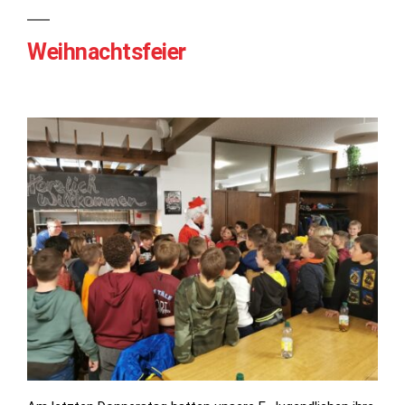
Weihnachtsfeier
Notwendig
Diese
Cookies
werden für
die
Funktionalität
der Website
benötigt.