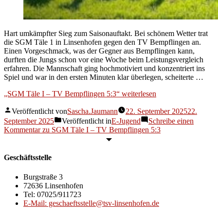
Hart umkämpfter Sieg zum Saisonauftakt. Bei schönem Wetter trat
die SGM Täle 1 in Linsenhofen gegen den TV Bempflingen an.
Einen Vorgeschmack, was der Gegner aus Bempflingen kann,
durften die Jungs schon vor eine Woche beim Leistungsvergleich
erfahren. Die Mannschaft ging hochmotiviert und konzentriert ins
Spiel und war in den ersten Minuten klar überlegen, scheiterte …
„SGM Täle I – TV Bempflingen 5:3“
weiterlesen
Veröffentlicht von
Sascha.Jaumann
22. September 2025
22.
September 2025
Veröffentlicht in
E-Jugend
Schreibe einen
Kommentar
zu SGM Täle I – TV Bempflingen 5:3
Geschäftsstelle
Burgstraße 3
72636 Linsenhofen
Tel: 07025/911723
E-Mail: geschaeftsstelle@tsv-linsenhofen.de