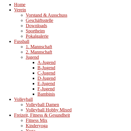
Home
Verein
Vorstand & Ausschuss
Geschäftsstelle
Downloads
Sportheim
Pokalgalerie
Fussball
1. Mannschaft
2. Mannschaft
Jugend
A-Jugend
B-Jugend
C-Jugend
D-Jugend
E-Jugend
F-Jugend
Bambinis
Volleyball
Volleyball Damen
Volleyball Hobby Mixed
Freizeit, Fitness & Gesundheit
Fitness Mix
Kinderyoga
Yoga