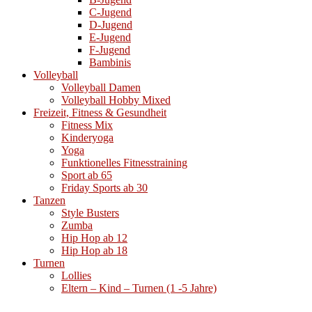
C-Jugend
D-Jugend
E-Jugend
F-Jugend
Bambinis
Volleyball
Volleyball Damen
Volleyball Hobby Mixed
Freizeit, Fitness & Gesundheit
Fitness Mix
Kinderyoga
Yoga
Funktionelles Fitnesstraining
Sport ab 65
Friday Sports ab 30
Tanzen
Style Busters
Zumba
Hip Hop ab 12
Hip Hop ab 18
Turnen
Lollies
Eltern – Kind – Turnen (1 -5 Jahre)