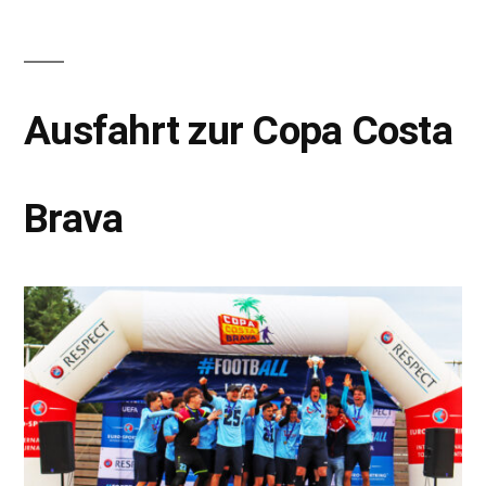
Ausfahrt zur Copa Costa
Brava
Notwendig
Diese
Cookies
werden für
die
Funktionalität
der Website
benötigt.