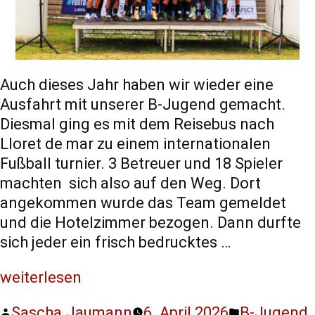
Statistiken
Diese Cookies
geben uns
Auch dieses Jahr haben wir wieder eine
Informationen,
wie die
Ausfahrt mit unserer B-Jugend gemacht.
Website
Diesmal ging es mit dem Reisebus nach
genutzt wird,
Lloret de mar zu einem internationalen
und helfen
Fußball turnier. 3 Betreuer und 18 Spieler
uns somit
machten sich also auf den Weg. Dort
beim
angekommen wurde das Team gemeldet
verbessern
und die Hotelzimmer bezogen. Dann durfte
der Website.
sich jeder ein frisch bedrucktes …
weiterlesen
Funktionen
Wird für
Sascha.Jaumann
6. April 2026
B-Jugend
manche