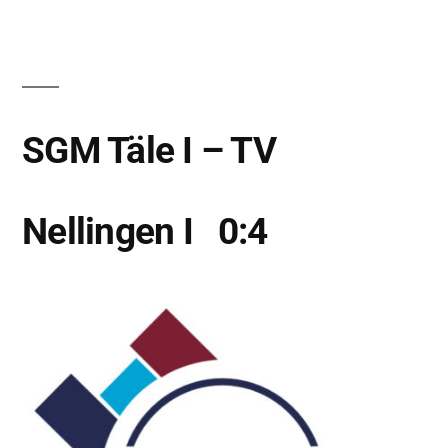
SGM Täle I – TV
Nellingen I 0:4