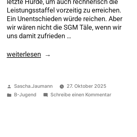
letzte Hürde, um auch rechnerisch die
Features
Leistungsstaffel vorzeitig zu erreichen.
der Seite
Ein Unentschieden würde reichen. Aber
benötigt!
wir wären nicht die SGM Täle, wenn wir
uns damit zufrieden …
Marketing
Indem Sie uns Ihre
weiterlesen
Interessen und Ihr
Verhalten beim
Besuch unserer
Website mitteilen,
Sascha.Jaumann
27. Oktober 2025
erhöhen Sie die
B-Jugend
Schreibe einen Kommentar
Wahrscheinlichkeit,
personalisierte
Inhalte und
Angebote zu sehen.