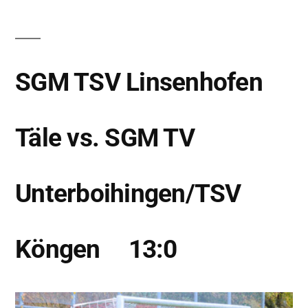
SGM TSV Linsenhofen
Täle vs. SGM TV
Notwendig
Unterboihingen/TSV
Diese
Cookies
werden für
die
Köngen 13:0
Funktionalität
der Website
benötigt.