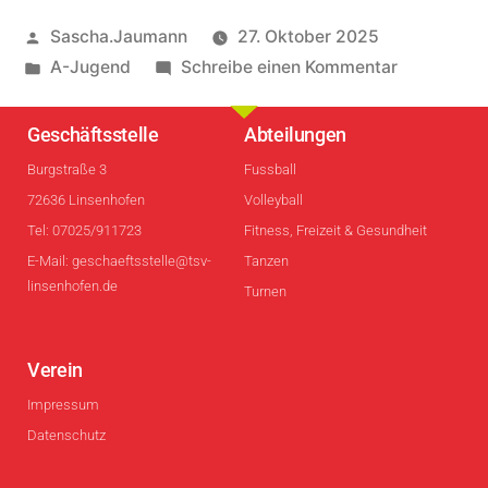
Sascha.Jaumann
27. Oktober 2025
A-Jugend
Schreibe einen Kommentar
Geschäftsstelle
Abteilungen
Burgstraße 3
Fussball
72636 Linsenhofen
Volleyball
Tel: 07025/911723
Fitness, Freizeit & Gesundheit
E-Mail: geschaeftsstelle@tsv-
Tanzen
linsenhofen.de
Turnen
Verein
Impressum
Datenschutz