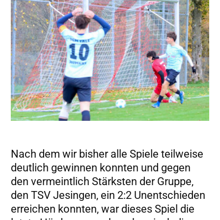
Statistiken
Diese Cookies
geben uns
Informationen,
wie die
Website
genutzt wird,
und helfen
uns somit
beim
verbessern
Nach dem wir bisher alle Spiele teilweise
der Website.
deutlich gewinnen konnten und gegen
den vermeintlich Stärksten der Gruppe,
Funktionen
den TSV Jesingen, ein 2:2 Unentschieden
Wird für
erreichen konnten, war dieses Spiel die
manche