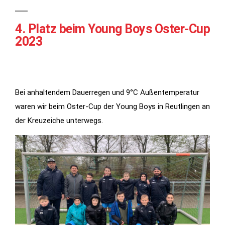
4. Platz beim Young Boys Oster-Cup
2023
Bei anhaltendem Dauerregen und 9°C Außentemperatur
waren wir beim Oster-Cup der Young Boys in Reutlingen an
der Kreuzeiche unterwegs.
Notwendig
Diese
Cookies
werden für
die
Funktionalität
der Website
benötigt.