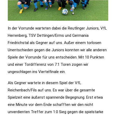
Statistiken
Diese Cookies
geben uns
In der Vorrunde warteten dabei die Reutlinger Juniors, VfL
Informationen,
Herrenberg, TSV Dettingen/Erms und Germania
wie die
Friedrichstal als Gegner auf uns. Außer einem torlosen
Website
Unentschieden gegen die Juniors konnten wir alle anderen
genutzt wird,
und helfen
Spiele der Vorrunde für uns entscheiden. Mit 10 Punkten
uns somit
und einer Tordifferenz von 7:1 Toren zogen wir
beim
ungeschlagen ins Viertelfinale ein.
verbessern
Als Gegner wartete in diesem Spiel der VfL
der Website.
Reichenbach/Fils auf uns. Es war über die gesamte
Spielzeit eine äußerst spannende Begegnung. Erst etwa
Funktionen
eine Minute vor dem Ende schafften wir den nicht
Wird für
unverdienten Treffer zum 1:0 Sieg gegen die spielstarke
manche