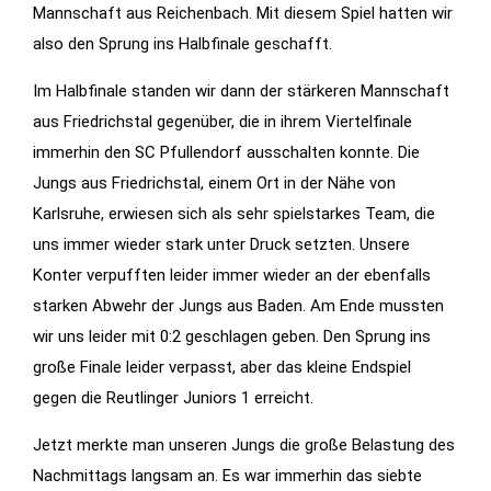
Mannschaft aus Reichenbach. Mit diesem Spiel hatten wir
Features der
also den Sprung ins Halbfinale geschafft.
Seite
benötigt!
Im Halbfinale standen wir dann der stärkeren Mannschaft
aus Friedrichstal gegenüber, die in ihrem Viertelfinale
immerhin den SC Pfullendorf ausschalten konnte. Die
Marketing
Jungs aus Friedrichstal, einem Ort in der Nähe von
Indem Sie uns Ihre
Karlsruhe, erwiesen sich als sehr spielstarkes Team, die
Interessen und Ihr
Verhalten beim
uns immer wieder stark unter Druck setzten. Unsere
Besuch unserer
Konter verpufften leider immer wieder an der ebenfalls
Website mitteilen,
starken Abwehr der Jungs aus Baden. Am Ende mussten
erhöhen Sie die
wir uns leider mit 0:2 geschlagen geben. Den Sprung ins
Wahrscheinlichkeit,
große Finale leider verpasst, aber das kleine Endspiel
personalisierte
gegen die Reutlinger Juniors 1 erreicht.
Inhalte und
Angebote zu
Jetzt merkte man unseren Jungs die große Belastung des
sehen.
Nachmittags langsam an. Es war immerhin das siebte