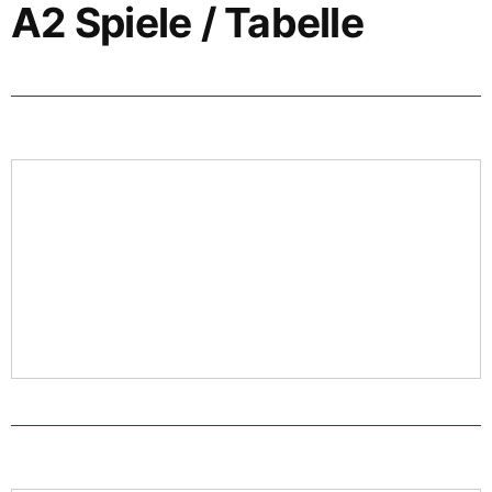
A2 Spiele / Tabelle
Notwendig
Diese
Cookies
werden für
die
Funktionalität
der Website
benötigt.