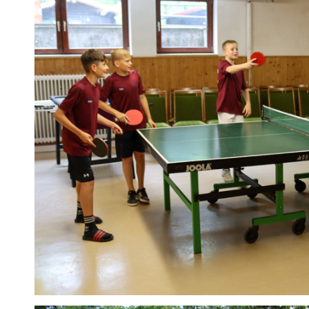
Statistiken
Diese Cookies
geben uns
Informationen,
wie die
Website
genutzt wird,
und helfen
uns somit
beim
verbessern
der Website.
Funktionen
Wird für
manche