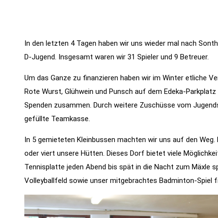
In den letzten 4 Tagen haben wir uns wieder mal nach Sont
D-Jugend. Insgesamt waren wir 31 Spieler und 9 Betreuer.
Um das Ganze zu finanzieren haben wir im Winter etliche Ve
Rote Wurst, Glühwein und Punsch auf dem Edeka-Parkplatz 
Spenden zusammen. Durch weitere Zuschüsse vom Jugendspo
Notwendig
gefüllte Teamkasse.
Diese
In 5 gemieteten Kleinbussen machten wir uns auf den Weg. 
Cookies
oder viert unsere Hütten. Dieses Dorf bietet viele Möglichke
werden für
Tennisplatte jeden Abend bis spät in die Nacht zum Mäxle s
die
Funktionalität
Volleyballfeld sowie unser mitgebrachtes Badminton-Spiel fr
der Website
benötigt.