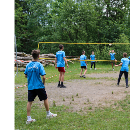
Features der
Seite
benötigt!
Marketing
Indem Sie uns Ihre
Interessen und Ihr
Verhalten beim
Besuch unserer
Website mitteilen,
erhöhen Sie die
Wahrscheinlichkeit,
personalisierte
Inhalte und
Angebote zu
sehen.