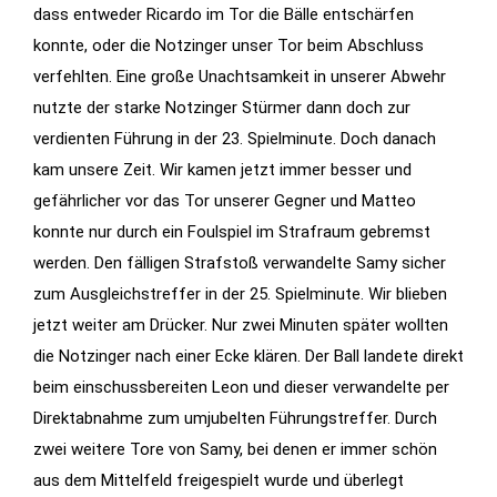
dass entweder Ricardo im Tor die Bälle entschärfen
konnte, oder die Notzinger unser Tor beim Abschluss
Statistiken
verfehlten. Eine große Unachtsamkeit in unserer Abwehr
Diese Cookies
geben uns
nutzte der starke Notzinger Stürmer dann doch zur
Informationen,
verdienten Führung in der 23. Spielminute. Doch danach
wie die
kam unsere Zeit. Wir kamen jetzt immer besser und
Website
gefährlicher vor das Tor unserer Gegner und Matteo
genutzt wird,
konnte nur durch ein Foulspiel im Strafraum gebremst
und helfen
werden. Den fälligen Strafstoß verwandelte Samy sicher
uns somit
zum Ausgleichstreffer in der 25. Spielminute. Wir blieben
beim
jetzt weiter am Drücker. Nur zwei Minuten später wollten
verbessern
der Website.
die Notzinger nach einer Ecke klären. Der Ball landete direkt
beim einschussbereiten Leon und dieser verwandelte per
Direktabnahme zum umjubelten Führungstreffer. Durch
Funktionen
zwei weitere Tore von Samy, bei denen er immer schön
Wird für
aus dem Mittelfeld freigespielt wurde und überlegt
manche