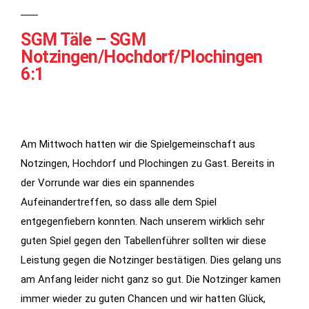
SGM Täle – SGM
Notzingen/Hochdorf/Plochingen
6:1
Am Mittwoch hatten wir die Spielgemeinschaft aus
Notzingen, Hochdorf und Plochingen zu Gast. Bereits in
Notwendig
der Vorrunde war dies ein spannendes
Diese
Aufeinandertreffen, so dass alle dem Spiel
Cookies
werden für
entgegenfiebern konnten. Nach unserem wirklich sehr
die
guten Spiel gegen den Tabellenführer sollten wir diese
Funktionalität
Leistung gegen die Notzinger bestätigen. Dies gelang uns
der Website
am Anfang leider nicht ganz so gut. Die Notzinger kamen
benötigt.
immer wieder zu guten Chancen und wir hatten Glück,