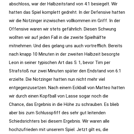
abschloss, war der Halbzeitstand von 4:1 besiegelt. Wir
Features der
hatten das Spiel komplett gedreht. In der Defensive hatten
Seite
wir die Notzinger inzwischen vollkommen im Griff. In der
benötigt!
Offensive waren wir stets gefährlich. Diesen Schwung
wollten wir auf jeden Fall in die zweite Spielhälfte
Marketing
mitnehmen. Und dies gelang uns auch vortrefflich. Bereits
Indem Sie uns Ihre
nach knapp 10 Minuten in der zweiten Halbzeit besorgte
Interessen und Ihr
Leon in seiner typischen Art das 5: 1, bevor Tim per
Verhalten beim
Strafstoß nur zwei Minuten später den Endstand von 6:1
Besuch unserer
erzielte. Die Notzinger hatten nun nicht mehr viel
Website mitteilen,
entgegenzusetzen. Nach einem Eckball von Matteo hatten
erhöhen Sie die
Wahrscheinlichkeit,
wir durch einen Kopfball von Lasse sogar noch die
personalisierte
Chance, das Ergebnis in die Höhe zu schrauben. Es blieb
Inhalte und
aber bis zum Schlusspfiff des sehr gut leitenden
Angebote zu
Schiedsrichters bei diesem Ergebnis. Wir waren alle
sehen.
hochzufrieden mit unserem Spiel. Jetzt gilt es, die