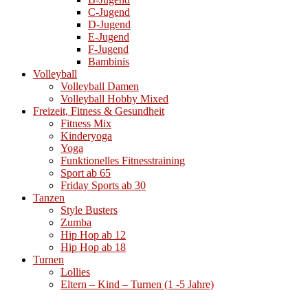
C-Jugend
D-Jugend
E-Jugend
F-Jugend
Bambinis
Volleyball
Volleyball Damen
Volleyball Hobby Mixed
Freizeit, Fitness & Gesundheit
Fitness Mix
Kinderyoga
Yoga
Funktionelles Fitnesstraining
Sport ab 65
Friday Sports ab 30
Tanzen
Style Busters
Zumba
Hip Hop ab 12
Hip Hop ab 18
Turnen
Lollies
Eltern – Kind – Turnen (1 -5 Jahre)