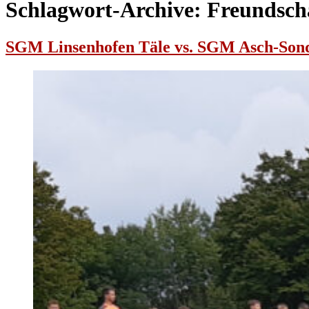
Schlagwort-Archive:
Freundscha
SGM Linsenhofen Täle vs. SGM Asch-Son