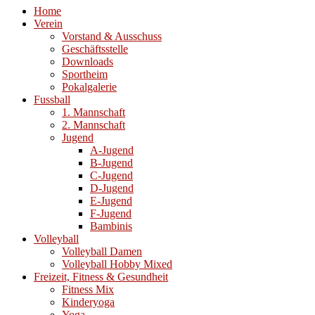
Home
Verein
Vorstand & Ausschuss
Geschäftsstelle
Downloads
Sportheim
Pokalgalerie
Fussball
1. Mannschaft
2. Mannschaft
Jugend
A-Jugend
B-Jugend
C-Jugend
D-Jugend
E-Jugend
F-Jugend
Bambinis
Volleyball
Volleyball Damen
Volleyball Hobby Mixed
Freizeit, Fitness & Gesundheit
Fitness Mix
Kinderyoga
Yoga