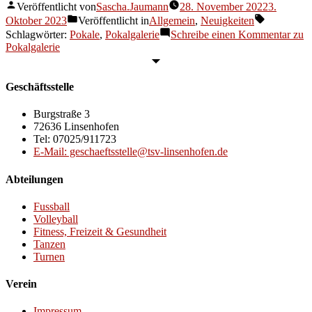
Veröffentlicht von
Sascha.Jaumann
28. November 2022
3.
Oktober 2023
Veröffentlicht in
Allgemein
,
Neuigkeiten
Schlagwörter:
Pokale
,
Pokalgalerie
Schreibe einen Kommentar
zu
Pokalgalerie
Geschäftsstelle
Burgstraße 3
72636 Linsenhofen
Tel: 07025/911723
E-Mail: geschaeftsstelle@tsv-linsenhofen.de
Abteilungen
Fussball
Volleyball
Fitness, Freizeit & Gesundheit
Tanzen
Turnen
Verein
Impressum