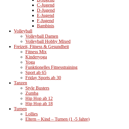
C-Jugend
D-Jugend
E-Jugend
F-Jugend
Bambinis
Volleyball
Volleyball Damen
Volleyball Hobby Mixed
Freizeit, Fitness & Gesundheit
Fitness Mix
Kinderyoga
Yoga
Funktionelles Fitnesstraining
Sport ab 65
Friday Sports ab 30
Tanzen
Style Busters
Zumba
Hip Hop ab 12
Hip Hop ab 18
Turnen
Lollies
Eltern – Kind – Turnen (1 -5 Jahre)