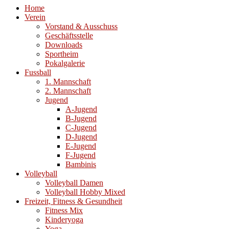
Home
Verein
Vorstand & Ausschuss
Geschäftsstelle
Downloads
Sportheim
Pokalgalerie
Fussball
1. Mannschaft
2. Mannschaft
Jugend
A-Jugend
B-Jugend
C-Jugend
D-Jugend
E-Jugend
F-Jugend
Bambinis
Volleyball
Volleyball Damen
Volleyball Hobby Mixed
Freizeit, Fitness & Gesundheit
Fitness Mix
Kinderyoga
Yoga