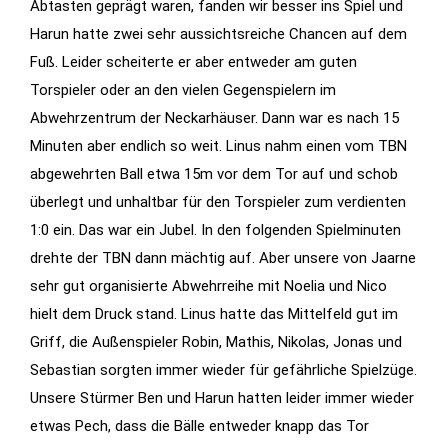
Abtasten geprägt waren, fanden wir besser ins Spiel und
Harun hatte zwei sehr aussichtsreiche Chancen auf dem
Statistiken
Fuß. Leider scheiterte er aber entweder am guten
Diese Cookies
Torspieler oder an den vielen Gegenspielern im
geben uns
Abwehrzentrum der Neckarhäuser. Dann war es nach 15
Informationen,
wie die
Minuten aber endlich so weit. Linus nahm einen vom TBN
Website
abgewehrten Ball etwa 15m vor dem Tor auf und schob
genutzt wird,
überlegt und unhaltbar für den Torspieler zum verdienten
und helfen
1:0 ein. Das war ein Jubel. In den folgenden Spielminuten
uns somit
drehte der TBN dann mächtig auf. Aber unsere von Jaarne
beim
sehr gut organisierte Abwehrreihe mit Noelia und Nico
verbessern
hielt dem Druck stand. Linus hatte das Mittelfeld gut im
der Website.
Griff, die Außenspieler Robin, Mathis, Nikolas, Jonas und
Sebastian sorgten immer wieder für gefährliche Spielzüge.
Funktionen
Unsere Stürmer Ben und Harun hatten leider immer wieder
Wird für
etwas Pech, dass die Bälle entweder knapp das Tor
manche