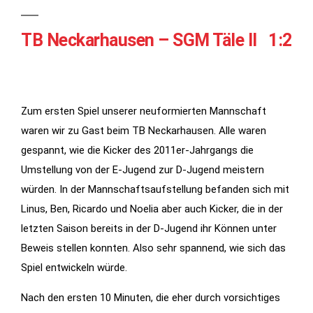
TB Neckarhausen – SGM Täle II 1:2
Zum ersten Spiel unserer neuformierten Mannschaft
waren wir zu Gast beim TB Neckarhausen. Alle waren
gespannt, wie die Kicker des 2011er-Jahrgangs die
Notwendig
Umstellung von der E-Jugend zur D-Jugend meistern
Diese
würden. In der Mannschaftsaufstellung befanden sich mit
Cookies
Linus, Ben, Ricardo und Noelia aber auch Kicker, die in der
werden für
letzten Saison bereits in der D-Jugend ihr Können unter
die
Beweis stellen konnten. Also sehr spannend, wie sich das
Funktionalität
Spiel entwickeln würde.
der Website
benötigt.
Nach den ersten 10 Minuten, die eher durch vorsichtiges