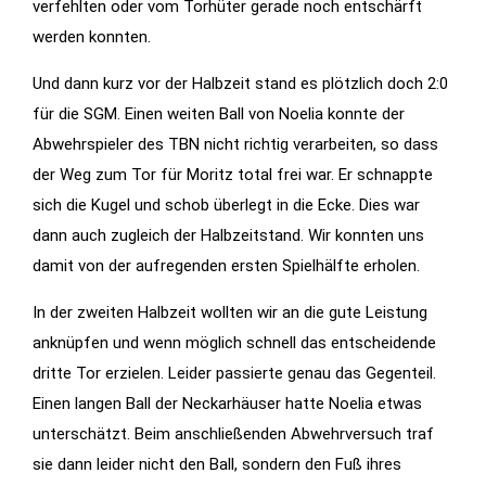
verfehlten oder vom Torhüter gerade noch entschärft
Features der
werden konnten.
Seite
benötigt!
Und dann kurz vor der Halbzeit stand es plötzlich doch 2:0
für die SGM. Einen weiten Ball von Noelia konnte der
Abwehrspieler des TBN nicht richtig verarbeiten, so dass
Marketing
der Weg zum Tor für Moritz total frei war. Er schnappte
Indem Sie uns Ihre
sich die Kugel und schob überlegt in die Ecke. Dies war
Interessen und Ihr
dann auch zugleich der Halbzeitstand. Wir konnten uns
Verhalten beim
damit von der aufregenden ersten Spielhälfte erholen.
Besuch unserer
Website mitteilen,
In der zweiten Halbzeit wollten wir an die gute Leistung
erhöhen Sie die
anknüpfen und wenn möglich schnell das entscheidende
Wahrscheinlichkeit,
dritte Tor erzielen. Leider passierte genau das Gegenteil.
personalisierte
Inhalte und
Einen langen Ball der Neckarhäuser hatte Noelia etwas
Angebote zu
unterschätzt. Beim anschließenden Abwehrversuch traf
sehen.
sie dann leider nicht den Ball, sondern den Fuß ihres