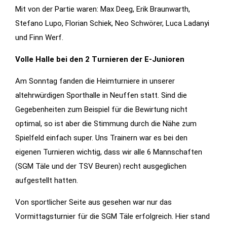
Mit von der Partie waren: Max Deeg, Erik Braunwarth,
Statistiken
Stefano Lupo, Florian Schiek, Neo Schwörer, Luca Ladanyi
Diese Cookies
und Finn Werf.
geben uns
Volle Halle bei den 2 Turnieren der E-Junioren
Informationen,
wie die
Am Sonntag fanden die Heimturniere in unserer
Website
altehrwürdigen Sporthalle in Neuffen statt. Sind die
genutzt wird,
Gegebenheiten zum Beispiel für die Bewirtung nicht
und helfen
optimal, so ist aber die Stimmung durch die Nähe zum
uns somit
beim
Spielfeld einfach super. Uns Trainern war es bei den
verbessern
eigenen Turnieren wichtig, dass wir alle 6 Mannschaften
der Website.
(SGM Täle und der TSV Beuren) recht ausgeglichen
aufgestellt hatten.
Funktionen
Von sportlicher Seite aus gesehen war nur das
Wird für
Vormittagsturnier für die SGM Täle erfolgreich. Hier stand
manche