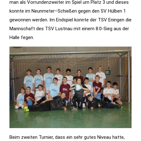
man als Vorrundenzweiter im Spiel um Platz 3 und dieses
Features der
konnte im Neunmeter–Schießen gegen den SV Hülben 1
Seite
gewonnen werden. Im Endspiel konnte der TSV Eningen die
benötigt!
Mannschaft des TSV Lustnau mit einem 8:0-Sieg aus der
Halle fegen.
Marketing
Indem Sie uns Ihre
Interessen und Ihr
Verhalten beim
Besuch unserer
Website mitteilen,
erhöhen Sie die
Wahrscheinlichkeit,
personalisierte
Inhalte und
Angebote zu
sehen.
Beim zweiten Turnier, dass ein sehr gutes Niveau hatte,