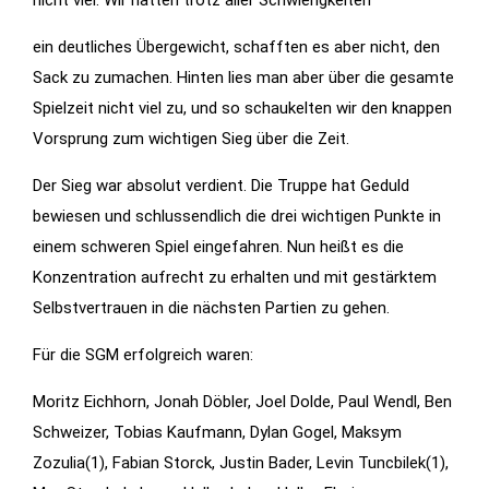
nicht viel. Wir hatten trotz aller Schwierigkeiten
Features der
ein deutliches Übergewicht, schafften es aber nicht, den
Seite
Sack zu zumachen. Hinten lies man aber über die gesamte
benötigt!
Spielzeit nicht viel zu, und so schaukelten wir den knappen
Vorsprung zum wichtigen Sieg über die Zeit.
Marketing
Der Sieg war absolut verdient. Die Truppe hat Geduld
Indem Sie uns Ihre
Interessen und Ihr
bewiesen und schlussendlich die drei wichtigen Punkte in
Verhalten beim
einem schweren Spiel eingefahren. Nun heißt es die
Besuch unserer
Konzentration aufrecht zu erhalten und mit gestärktem
Website mitteilen,
Selbstvertrauen in die nächsten Partien zu gehen.
erhöhen Sie die
Wahrscheinlichkeit,
Für die SGM erfolgreich waren:
personalisierte
Moritz Eichhorn, Jonah Döbler, Joel Dolde, Paul Wendl, Ben
Inhalte und
Angebote zu
Schweizer, Tobias Kaufmann, Dylan Gogel, Maksym
sehen.
Zozulia(1), Fabian Storck, Justin Bader, Levin Tuncbilek(1),