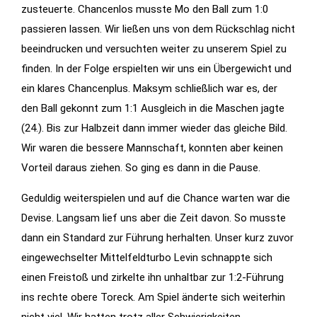
zusteuerte. Chancenlos musste Mo den Ball zum 1:0
passieren lassen. Wir ließen uns von dem Rückschlag nicht
Statistiken
beeindrucken und versuchten weiter zu unserem Spiel zu
Diese Cookies
geben uns
finden. In der Folge erspielten wir uns ein Übergewicht und
Informationen,
ein klares Chancenplus. Maksym schließlich war es, der
wie die
den Ball gekonnt zum 1:1 Ausgleich in die Maschen jagte
Website
(24.). Bis zur Halbzeit dann immer wieder das gleiche Bild.
genutzt wird,
Wir waren die bessere Mannschaft, konnten aber keinen
und helfen
Vorteil daraus ziehen. So ging es dann in die Pause.
uns somit
beim
Geduldig weiterspielen und auf die Chance warten war die
verbessern
Devise. Langsam lief uns aber die Zeit davon. So musste
der Website.
dann ein Standard zur Führung herhalten. Unser kurz zuvor
eingewechselter Mittelfeldturbo Levin schnappte sich
einen Freistoß und zirkelte ihn unhaltbar zur 1:2-Führung
Funktionen
Wird für
ins rechte obere Toreck. Am Spiel änderte sich weiterhin
manche