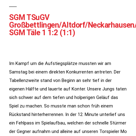
SGM TSuGV
Großbettlingen/Altdorf/Neckarhausen
SGM Täle 1 1:2 (1:1)
Im Kampf um die Aufstiegsplätze mussten wir am
Samstag bei einem direkten Konkurrenten antreten. Der
Notwendig
Tabellenzweite stand von Beginn an sehr tief in der
Diese
eigenen Hälfte und lauerte auf Konter. Unsere Jungs taten
Cookies
werden für
sich schwer auf dem tiefen und holperigen Geläuf das
die
Spiel zu machen. So musste man schon früh einem
Funktionalität
Rückstand hinterherrennen. In der 12. Minute unterlief uns
der Website
ein Fehlpass im Spielaufbau, welchen der schnelle Stürmer
benötigt.
der Gegner aufnahm und alleine auf unseren Torspieler Mo